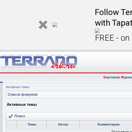
Follow Ter
with Tapat
FREE - on
Б
ортовые
Ж
урна
Активные темы
Список форумов
Активные темы
Поиск
Темы
Автор
Комментарии
Подходящих т