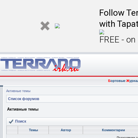
Follow Ter
with Tapat
FREE - on
Б
ортовые
Ж
урна
Активные темы
Список форумов
Активные темы
Поиск
Темы
Автор
Комментарии
Подходящих т