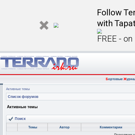
Follow Ter
with Tapat
FREE - on
Б
ортовые
Ж
урна
Активные темы
Список форумов
Активные темы
Поиск
Темы
Автор
Комментарии
Подходящих т