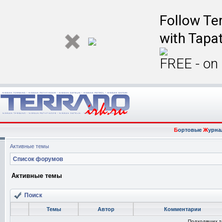
Follow Ter
with Tapat
FREE - on
Б
ортовые
Ж
урна
Активные темы
Список форумов
Активные темы
Поиск
Темы
Автор
Комментарии
Подходящих т