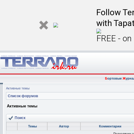
Follow Ter
with Tapat
FREE - on
Б
ортовые
Ж
урна
Активные темы
Список форумов
Активные темы
Поиск
Темы
Автор
Комментарии
Подходящих т