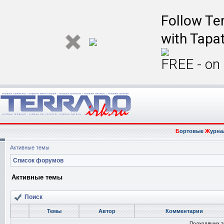
Follow Ter
with Tapat
FREE - on
Б
ортовые
Ж
урна
Активные темы
Список форумов
Активные темы
Поиск
Темы
Автор
Комментарии
Подходящих т