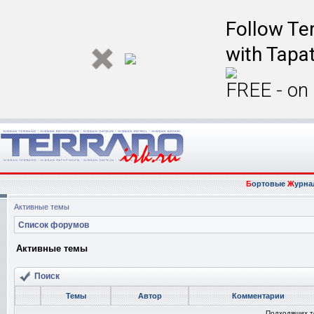
Follow Ter
with Tapat
FREE - on
Б
ортовые
Ж
урна
Активные темы
Список форумов
Активные темы
Поиск
Темы
Автор
Комментарии
Подходящих т