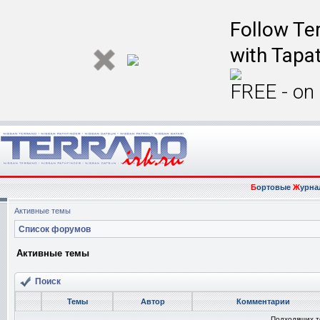
Follow Ter
with Tapat
FREE - on
Б
ортовые
Ж
урна
Активные темы
Список форумов
Активные темы
Поиск
Темы
Автор
Комментарии
Подходящих т