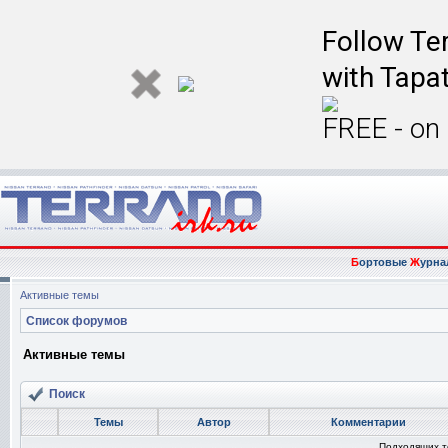
Follow Ter
with Tapat
FREE - on
Б
ортовые
Ж
урна
Активные темы
Список форумов
Активные темы
Поиск
Темы
Автор
Комментарии
Подходящих т