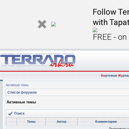
Follow Ter
with Tapat
FREE - on
Б
ортовые
Ж
урна
Активные темы
Список форумов
Активные темы
Поиск
Темы
Автор
Комментарии
Подходящих т