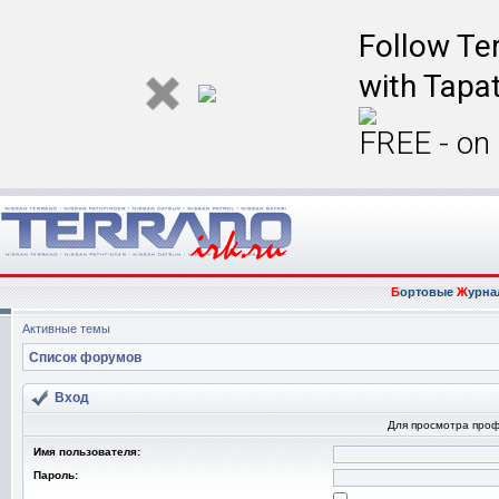
Follow Ter
with Tapat
FREE - on
Б
ортовые
Ж
урна
Активные темы
Список форумов
Вход
Для просмотра про
Имя пользователя:
Пароль: