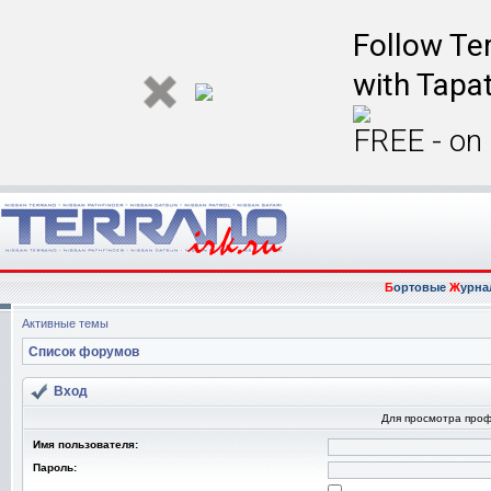
Follow Ter
with Tapat
FREE - on
Б
ортовые
Ж
урна
Активные темы
Список форумов
Вход
Для просмотра про
Имя пользователя:
Пароль: