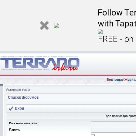
Follow Ter
with Tapat
FREE - on
Б
ортовые
Ж
урна
Активные темы
Список форумов
Вход
Для просмотра про
Имя пользователя:
Пароль: