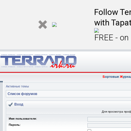
Follow Ter
with Tapat
FREE - on
Б
ортовые
Ж
урна
Активные темы
Список форумов
Вход
Для просмотра про
Имя пользователя:
Пароль: