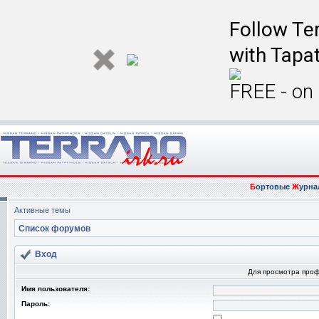
Follow Ter
with Tapat
FREE - on
Б
ортовые
Ж
урна
Активные темы
Список форумов
Вход
Для просмотра про
Имя пользователя:
Пароль: