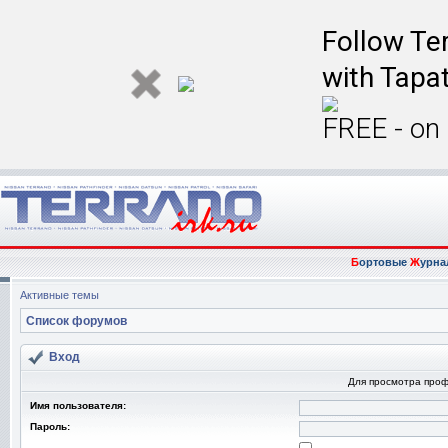
Follow Ter
with Tapat
FREE - on
Б
ортовые
Ж
урна
Активные темы
Список форумов
Вход
Для просмотра про
Имя пользователя:
Пароль: