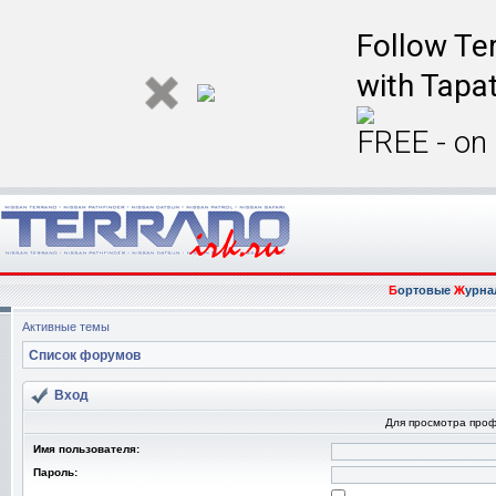
Follow Ter
with Tapat
FREE - on
Б
ортовые
Ж
урна
Активные темы
Список форумов
Вход
Для просмотра про
Имя пользователя:
Пароль: