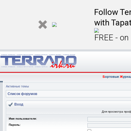
Follow Ter
with Tapat
FREE - on
Б
ортовые
Ж
урна
Активные темы
Список форумов
Вход
Для просмотра про
Имя пользователя:
Пароль: