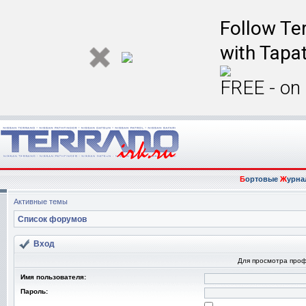
Follow Ter
with Tapat
FREE - on
Б
ортовые
Ж
урна
Активные темы
Список форумов
Вход
Для просмотра про
Имя пользователя:
Пароль: