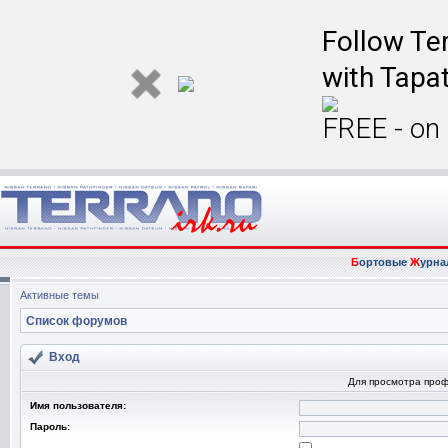
Follow Ter
with Tapat
FREE - on
Б
ортовые
Ж
урна
Активные темы
Список форумов
Вход
Для просмотра про
Имя пользователя:
Пароль: