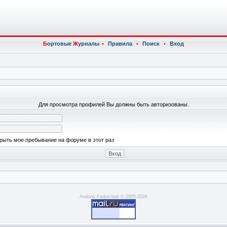
Б
ортовые
Ж
урналы
•
Правила
•
Поиск
•
Вход
Для просмотра профилей Вы должны быть авторизованы.
рыть мое пребывание на форуме в этот раз
Andrew Fedorchuk © 2005-2026