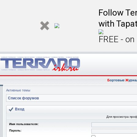
Follow Ter
with Tapat
FREE - on
Б
ортовые
Ж
урна
Активные темы
Список форумов
Вход
Для просмотра про
Имя пользователя:
Пароль: