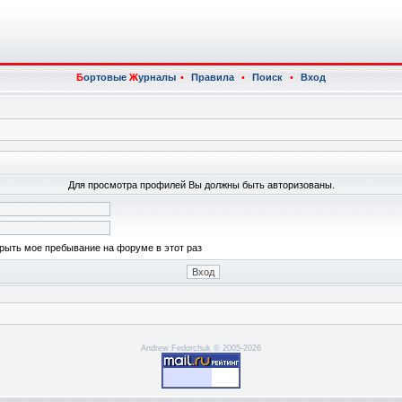
Б
ортовые
Ж
урналы
•
Правила
•
Поиск
•
Вход
Для просмотра профилей Вы должны быть авторизованы.
рыть мое пребывание на форуме в этот раз
Andrew Fedorchuk © 2005-2026