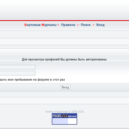
Б
ортовые
Ж
урналы
•
Правила
•
Поиск
•
Вход
Для просмотра профилей Вы должны быть авторизованы.
рыть мое пребывание на форуме в этот раз
Andrew Fedorchuk © 2005-2026