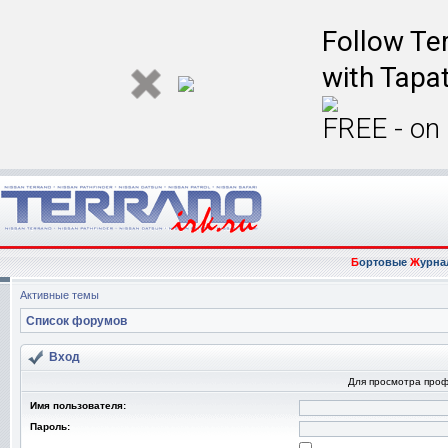
Follow Ter
with Tapat
FREE - on
Б
ортовые
Ж
урна
Активные темы
Список форумов
Вход
Для просмотра про
Имя пользователя:
Пароль: