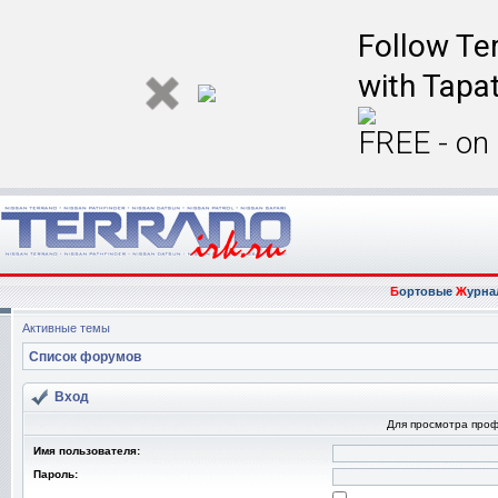
Follow Ter
with Tapat
FREE - on
Б
ортовые
Ж
урна
Активные темы
Список форумов
Вход
Для просмотра про
Имя пользователя:
Пароль: