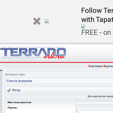
Follow Ter
with Tapat
FREE - on
Б
ортовые
Ж
урна
Активные темы
Список форумов
Вход
Для просмотра про
Имя пользователя:
Пароль: