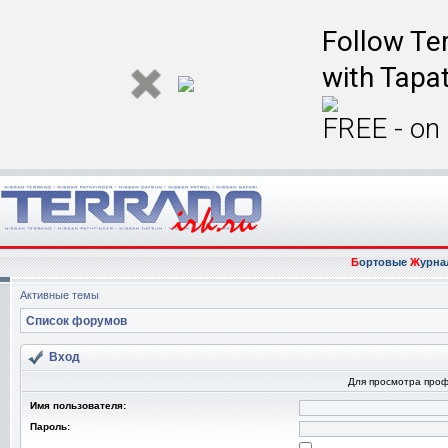
Follow Ter
with Tapat
FREE - on
Б
ортовые
Ж
урна
Активные темы
Список форумов
Вход
Для просмотра про
Имя пользователя:
Пароль: