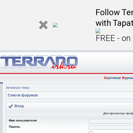
Follow Ter
with Tapat
FREE - on
Б
ортовые
Ж
урна
Активные темы
Список форумов
Вход
Для просмотра про
Имя пользователя:
Пароль: