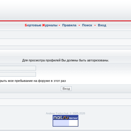
Б
ортовые
Ж
урналы
•
Правила
•
Поиск
•
Вход
Для просмотра профилей Вы должны быть авторизованы.
рыть мое пребывание на форуме в этот раз
Andrew Fedorchuk © 2005-2026