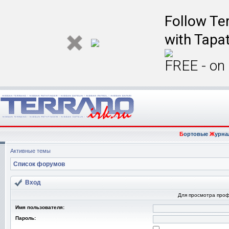
Follow Ter
with Tapat
FREE - on
Б
ортовые
Ж
урна
Активные темы
Список форумов
Вход
Для просмотра про
Имя пользователя:
Пароль: