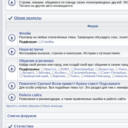
Строим, ломаем, общаемся по поводу своих полноприводных друзей. УАЗ
Terrano на другие авто посвящается.
Общие разделы
Форум
Флейм
Разговор на любые отвлечённые темы. Запрещено обсуждать секс, полит
Подфорум:
Стройка
Наши встречи
Фотографии вылазок, стрелок и покатушек. Истории о путешествиях.
Общение в регионах
Найди свой регион или город, или создай свой круг общения в своем горо
Подфорумы:
Иркутск
,
ЮФО
,
Екатеринбург
,
Казахстан
,
Омск
Ангарск
,
Москва
,
Кузбасс
,
Сахалин/Курилы
,
Санкт-Петербург
,
Приморский край
,
Карелия
,
Томск
,
Нижний Новгород
,
Хакасия
Помогите! Срочно! Всем привет! Нужен совет! Подскажите
Для особо упёртых. Все подобные темы тут. Это раздел для тем с неин
Работа сайта
Пожелания и рекомендации, а также выявленные ошибки в работе сайта
Удалить cookies форума
|
Наша команда
Список форумов
Статистика