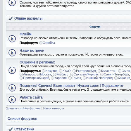
Строим, ломаем, общаемся по поводу своих полноприводных друзей. УАЗ
Terrano на другие авто посвящается.
Общие разделы
Форум
Флейм
Разговор на любые отвлечённые темы. Запрещено обсуждать секс, полит
Подфорум:
Стройка
Наши встречи
Фотографии вылазок, стрелок и покатушек. Истории о путешествиях.
Общение в регионах
Найди свой регион или город, или создай свой круг общения в своем горо
Подфорумы:
Иркутск
,
ЮФО
,
Екатеринбург
,
Казахстан
,
Омск
Ангарск
,
Москва
,
Кузбасс
,
Сахалин/Курилы
,
Санкт-Петербург
,
Приморский край
,
Карелия
,
Томск
,
Нижний Новгород
,
Хакасия
Помогите! Срочно! Всем привет! Нужен совет! Подскажите
Для особо упёртых. Все подобные темы тут. Это раздел для тем с неин
Работа сайта
Пожелания и рекомендации, а также выявленные ошибки в работе сайта
Удалить cookies форума
|
Наша команда
Список форумов
Статистика