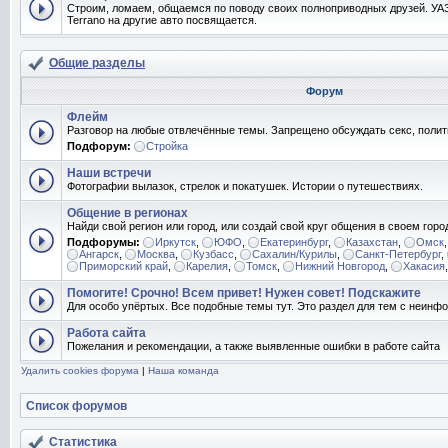
Строим, ломаем, общаемся по поводу своих полноприводных друзей. УАЗ
Terrano на другие авто посвящается.
Общие разделы
Форум
Флейм
Разговор на любые отвлечённые темы. Запрещено обсуждать секс, полит
Подфорум:
Стройка
Наши встречи
Фотографии вылазок, стрелок и покатушек. Истории о путешествиях.
Общение в регионах
Найди свой регион или город, или создай свой круг общения в своем горо
Подфорумы:
Иркутск
,
ЮФО
,
Екатеринбург
,
Казахстан
,
Омск
Ангарск
,
Москва
,
Кузбасс
,
Сахалин/Курилы
,
Санкт-Петербург
,
Приморский край
,
Карелия
,
Томск
,
Нижний Новгород
,
Хакасия
Помогите! Срочно! Всем привет! Нужен совет! Подскажите
Для особо упёртых. Все подобные темы тут. Это раздел для тем с неин
Работа сайта
Пожелания и рекомендации, а также выявленные ошибки в работе сайта
Удалить cookies форума
|
Наша команда
Список форумов
Статистика