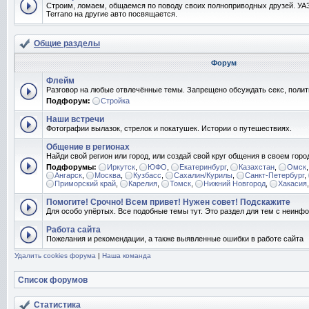
Строим, ломаем, общаемся по поводу своих полноприводных друзей. УАЗ
Terrano на другие авто посвящается.
Общие разделы
Форум
Флейм
Разговор на любые отвлечённые темы. Запрещено обсуждать секс, полит
Подфорум:
Стройка
Наши встречи
Фотографии вылазок, стрелок и покатушек. Истории о путешествиях.
Общение в регионах
Найди свой регион или город, или создай свой круг общения в своем горо
Подфорумы:
Иркутск
,
ЮФО
,
Екатеринбург
,
Казахстан
,
Омск
Ангарск
,
Москва
,
Кузбасс
,
Сахалин/Курилы
,
Санкт-Петербург
,
Приморский край
,
Карелия
,
Томск
,
Нижний Новгород
,
Хакасия
Помогите! Срочно! Всем привет! Нужен совет! Подскажите
Для особо упёртых. Все подобные темы тут. Это раздел для тем с неин
Работа сайта
Пожелания и рекомендации, а также выявленные ошибки в работе сайта
Удалить cookies форума
|
Наша команда
Список форумов
Статистика