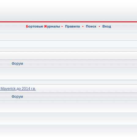
Б
ортовые
Ж
урналы
•
Правила
•
Поиск
•
Вход
Форум
 Maverick до 2014 г.в.
Форум