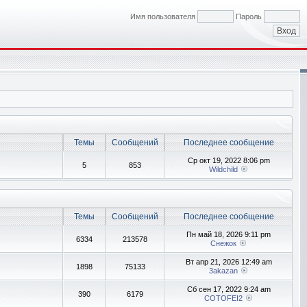
Имя пользователя
Пароль
Темы
Сообщений
Последнее сообщение
Ср окт 19, 2022 8:06 pm
5
853
Wildchild
Темы
Сообщений
Последнее сообщение
Пн май 18, 2026 9:11 pm
6334
213578
Снежок
Вт апр 21, 2026 12:49 am
1898
75133
3akazan
Сб сен 17, 2022 9:24 am
390
6179
COTOFEI2