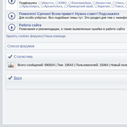
Подфорумы:
Иркутск
,
ЮФО
,
Екатеринбург
,
Казахстан
,
Омск
,
Красноярск
,
Архангельск
,
Приморский край
,
Карелия
,
Томск
,
Помогите! Срочно! Всем привет! Нужен совет! Подскажите
Для особо упёртых. Все подобные темы тут. Это раздел для тем с неин
Работа сайта
Пожелания и рекомендации, а также выявленные ошибки в работе сайта
Удалить cookies форума
|
Наша команда
Список форумов
Статистика
Всего сообщений:
680924
| Тем:
19543
| Пользователей:
15064
| Новый пол
Вход