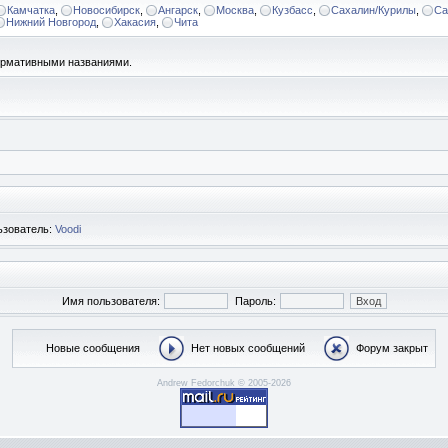
Камчатка
,
Новосибирск
,
Ангарск
,
Москва
,
Кузбасс
,
Сахалин/Курилы
,
Са
Нижний Новгород
,
Хакасия
,
Чита
формативными названиями.
ьзователь:
Voodi
Имя пользователя:
Пароль:
Новые сообщения
Нет новых сообщений
Форум закрыт
Andrew Fedorchuk © 2005-2026