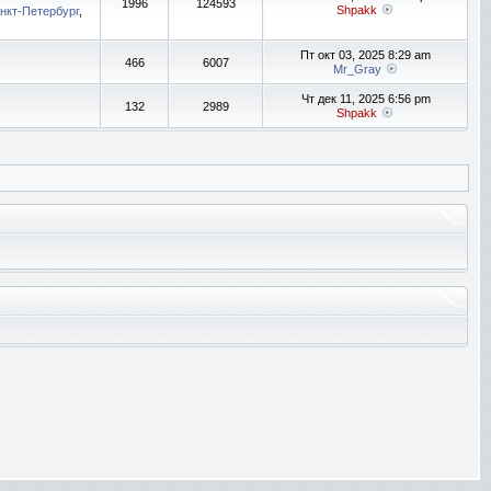
1996
124593
Shpakk
нкт-Петербург
,
Пт окт 03, 2025 8:29 am
466
6007
Mr_Gray
Чт дек 11, 2025 6:56 pm
132
2989
Shpakk