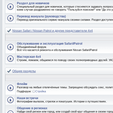
Раздел для новичков
Специальный раздел для новичков, которые стесняются задавать вопрос
коем случае раздраженно не говорить "Пользуйся поиском!" или "Да это у
Перевод мануала (руководства)
Перевод оригинального сервис-мануала своими силами. Раздел доступен
Nissan Safari / Nissan Patrol и другие представители 4x4
Обслуживание и эксплуатация Safari/Patrol
Объединённый форум.
Всё что касается ремонта и обслуживания Nissan Safari/Patrol
Мастерская 4x4
Строим, ломаем, общаемся по поводу своих полноприводных друзей. УАЗо
Общие разделы
Флейм
Разговор на любые отвлечённые темы. Запрещено обсуждать секс, полит
Подфорум:
Стройка
Наши встречи
Фотографии вылазок, стрелок и покатушек. Истории о путешествиях.
Общение в регионах
Найди свой регион или город, или создай свой круг общения в своем горо