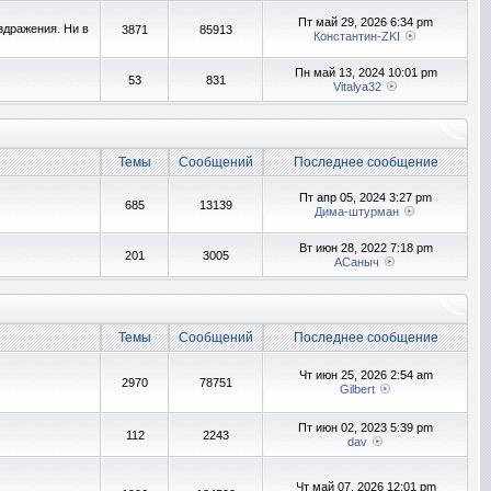
Пт май 29, 2026 6:34 pm
здражения. Ни в
3871
85913
Константин-ZKI
Пн май 13, 2024 10:01 pm
53
831
Vitalya32
Темы
Сообщений
Последнее сообщение
Пт апр 05, 2024 3:27 pm
685
13139
Дима-штурман
Вт июн 28, 2022 7:18 pm
201
3005
АСаныч
Темы
Сообщений
Последнее сообщение
Чт июн 25, 2026 2:54 am
2970
78751
Gilbert
Пт июн 02, 2023 5:39 pm
112
2243
dav
Чт май 07, 2026 12:01 pm