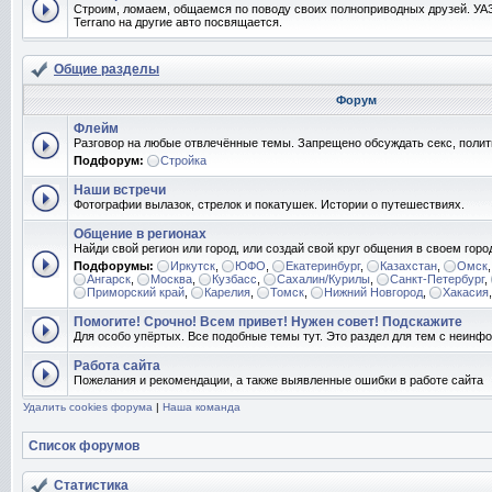
Строим, ломаем, общаемся по поводу своих полноприводных друзей. УАЗ
Terrano на другие авто посвящается.
Общие разделы
Форум
Флейм
Разговор на любые отвлечённые темы. Запрещено обсуждать секс, полит
Подфорум:
Стройка
Наши встречи
Фотографии вылазок, стрелок и покатушек. Истории о путешествиях.
Общение в регионах
Найди свой регион или город, или создай свой круг общения в своем горо
Подфорумы:
Иркутск
,
ЮФО
,
Екатеринбург
,
Казахстан
,
Омск
Ангарск
,
Москва
,
Кузбасс
,
Сахалин/Курилы
,
Санкт-Петербург
,
Приморский край
,
Карелия
,
Томск
,
Нижний Новгород
,
Хакасия
Помогите! Срочно! Всем привет! Нужен совет! Подскажите
Для особо упёртых. Все подобные темы тут. Это раздел для тем с неин
Работа сайта
Пожелания и рекомендации, а также выявленные ошибки в работе сайта
Удалить cookies форума
|
Наша команда
Список форумов
Статистика