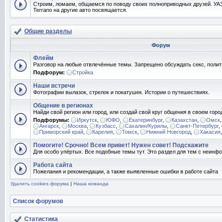
Строим, ломаем, общаемся по поводу своих полноприводных друзей. УАЗ
Terrano на другие авто посвящается.
Общие разделы
Форум
Флейм
Разговор на любые отвлечённые темы. Запрещено обсуждать секс, полит
Подфорум:
Стройка
Наши встречи
Фотографии вылазок, стрелок и покатушек. Истории о путешествиях.
Общение в регионах
Найди свой регион или город, или создай свой круг общения в своем горо
Подфорумы:
Иркутск
,
ЮФО
,
Екатеринбург
,
Казахстан
,
Омск
Ангарск
,
Москва
,
Кузбасс
,
Сахалин/Курилы
,
Санкт-Петербург
,
Приморский край
,
Карелия
,
Томск
,
Нижний Новгород
,
Хакасия
Помогите! Срочно! Всем привет! Нужен совет! Подскажите
Для особо упёртых. Все подобные темы тут. Это раздел для тем с неин
Работа сайта
Пожелания и рекомендации, а также выявленные ошибки в работе сайта
Удалить cookies форума
|
Наша команда
Список форумов
Статистика