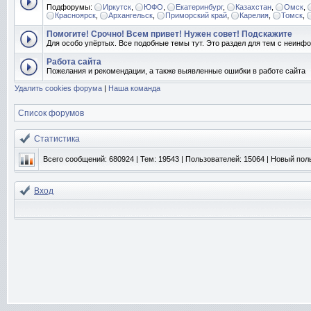
Подфорумы:
Иркутск
,
ЮФО
,
Екатеринбург
,
Казахстан
,
Омск
,
Красноярск
,
Архангельск
,
Приморский край
,
Карелия
,
Томск
,
Помогите! Срочно! Всем привет! Нужен совет! Подскажите
Для особо упёртых. Все подобные темы тут. Это раздел для тем с неин
Работа сайта
Пожелания и рекомендации, а также выявленные ошибки в работе сайта
Удалить cookies форума
|
Наша команда
Список форумов
Статистика
Всего сообщений:
680924
| Тем:
19543
| Пользователей:
15064
| Новый пол
Вход