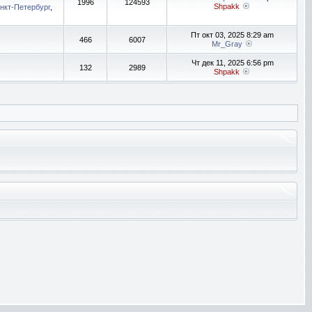
1996
124593
Shpakk
нкт-Петербург
,
Пт окт 03, 2025 8:29 am
466
6007
Mr_Gray
Чт дек 11, 2025 6:56 pm
132
2989
Shpakk