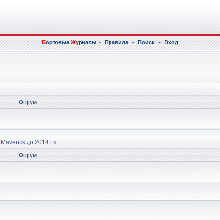
Б
ортовые
Ж
урналы
•
Правила
•
Поиск
•
Вход
Форум
 Maverick до 2014 г.в.
Форум