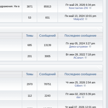
Пт май 29, 2026 6:34 pm
здражения. Ни в
3871
85913
Константин-ZKI
Пн май 13, 2024 10:01 pm
53
831
Vitalya32
Темы
Сообщений
Последнее сообщение
Пт апр 05, 2024 3:27 pm
685
13139
Дима-штурман
Вт июн 28, 2022 7:18 pm
201
3005
АСаныч
Темы
Сообщений
Последнее сообщение
Чт июн 25, 2026 2:54 am
2970
78751
Gilbert
Пт июн 02, 2023 5:39 pm
112
2243
dav
Чт май 07, 2026 12:01 pm