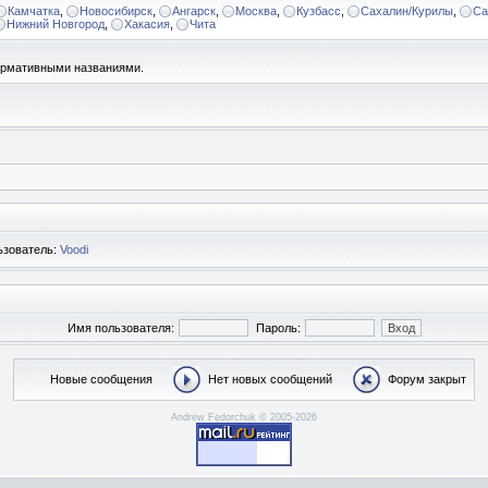
Камчатка
,
Новосибирск
,
Ангарск
,
Москва
,
Кузбасс
,
Сахалин/Курилы
,
Са
Нижний Новгород
,
Хакасия
,
Чита
формативными названиями.
ьзователь:
Voodi
Имя пользователя:
Пароль:
Новые сообщения
Нет новых сообщений
Форум закрыт
Andrew Fedorchuk © 2005-2026