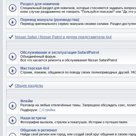
Раздел для новичков
Специальный раздел для новичков, которые стесняются задавать вопрос
коем случае раздраженно не говорить "Пользуйся поиском!" или "Да это у
Перевод мануала (руководства)
Перевод оригинального сервис-мануала своими силами. Раздел доступен
Nissan Safari / Nissan Patrol и другие представители 4x4
Обслуживание и эксплуатация Safari/Patrol
Объединённый форум.
Всё что касается ремонта и обслуживания Nissan Safari/Patrol
Мастерская 4x4
Строим, ломаем, общаемся по поводу своих полноприводных друзей. УАЗо
Общие разделы
Флейм
Разговор на любые отвлечённые темы. Запрещено обсуждать секс, полит
Подфорум:
Стройка
Наши встречи
Фотографии вылазок, стрелок и покатушек. Истории о путешествиях.
Общение в регионах
Найди свой регион или город, или создай свой круг общения в своем горо