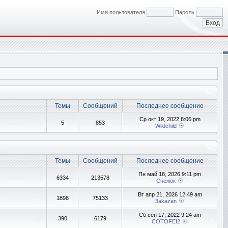
Имя пользователя
Пароль
Темы
Сообщений
Последнее сообщение
Ср окт 19, 2022 8:06 pm
5
853
Wildchild
Темы
Сообщений
Последнее сообщение
Пн май 18, 2026 9:11 pm
6334
213578
Снежок
Вт апр 21, 2026 12:49 am
1898
75133
3akazan
Сб сен 17, 2022 9:24 am
390
6179
COTOFEI2