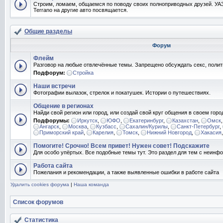
Строим, ломаем, общаемся по поводу своих полноприводных друзей. УАЗ
Terrano на другие авто посвящается.
Общие разделы
Форум
Флейм
Разговор на любые отвлечённые темы. Запрещено обсуждать секс, полит
Подфорум:
Стройка
Наши встречи
Фотографии вылазок, стрелок и покатушек. Истории о путешествиях.
Общение в регионах
Найди свой регион или город, или создай свой круг общения в своем горо
Подфорумы:
Иркутск
,
ЮФО
,
Екатеринбург
,
Казахстан
,
Омск
Ангарск
,
Москва
,
Кузбасс
,
Сахалин/Курилы
,
Санкт-Петербург
,
Приморский край
,
Карелия
,
Томск
,
Нижний Новгород
,
Хакасия
Помогите! Срочно! Всем привет! Нужен совет! Подскажите
Для особо упёртых. Все подобные темы тут. Это раздел для тем с неин
Работа сайта
Пожелания и рекомендации, а также выявленные ошибки в работе сайта
Удалить cookies форума
|
Наша команда
Список форумов
Статистика