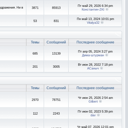
Пт май 29, 2026 6:34 pm
здражения. Ни в
3871
85913
Константин-ZKI
Пн май 13, 2024 10:01 pm
53
831
Vitalya32
Темы
Сообщений
Последнее сообщение
Пт апр 05, 2024 3:27 pm
685
13139
Дима-штурман
Вт июн 28, 2022 7:18 pm
201
3005
АСаныч
Темы
Сообщений
Последнее сообщение
Чт июн 25, 2026 2:54 am
2970
78751
Gilbert
Пт июн 02, 2023 5:39 pm
112
2243
dav
Чт май 07, 2026 12:01 pm