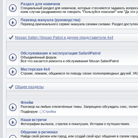
Раздел для новичков
Специальный раздел для новичков, которые стесняются задавать вопрос
коем случае раздраженно не говорить "Пользуйся поиском!" или "Да это у
Перевод мануала (руководства)
Перевод оригинального сервис-мануала своими силами. Раздел доступен
Nissan Safari / Nissan Patrol и другие представители 4x4
Обслуживание и эксплуатация Safari/Patrol
Объединённый форум.
Всё что касается ремонта и обслуживания Nissan Safari/Patrol
Мастерская 4x4
Строим, ломаем, общаемся по поводу своих полноприводных друзей. УАЗо
Общие разделы
Флейм
Разговор на любые отвлечённые темы. Запрещено обсуждать секс, полит
Подфорум:
Стройка
Наши встречи
Фотографии вылазок, стрелок и покатушек. Истории о путешествиях.
Общение в регионах
Найди свой регион или город, или создай свой круг общения в своем горо