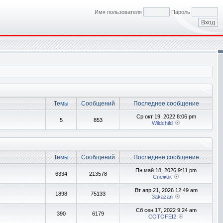
Имя пользователя
Пароль
Темы
Сообщений
Последнее сообщение
Ср окт 19, 2022 8:06 pm
5
853
Wildchild
Темы
Сообщений
Последнее сообщение
Пн май 18, 2026 9:11 pm
6334
213578
Снежок
Вт апр 21, 2026 12:49 am
1898
75133
3akazan
Сб сен 17, 2022 9:24 am
390
6179
COTOFEI2