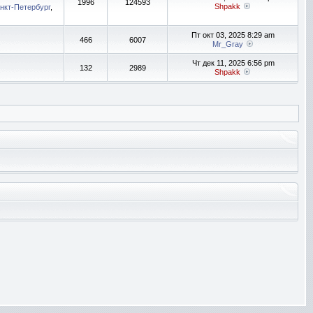
1996
124593
Shpakk
нкт-Петербург
,
Пт окт 03, 2025 8:29 am
466
6007
Mr_Gray
Чт дек 11, 2025 6:56 pm
132
2989
Shpakk