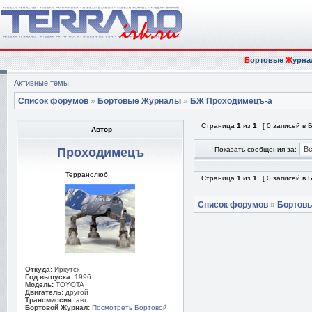
Б
ортовые
Ж
урна
Активные темы
Список форумов
»
Бортовые Журналы
»
БЖ Проходимецъ-а
Страница
1
из
1
[ 0 записей в
Автор
Проходимецъ
Показать сообщения за:
Терранолюб
Страница
1
из
1
[ 0 записей в
Список форумов
»
Бортов
Откуда:
Иркутск
Год выпуска:
1996
Модель:
TOYOTA
Двигатель:
другой
Трансмиссия:
авт.
Бортовой Журнал:
Посмотреть Бортовой