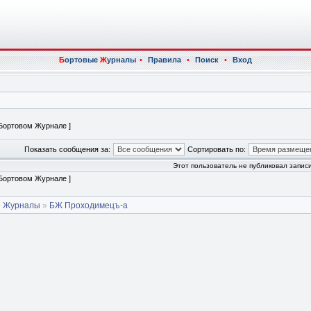
Б
ортовые
Ж
урналы
•
Правила
•
Поиск
•
Вход
 Бортовом Журнале ]
Показать сообщения за:
Сортировать по:
Этот пользователь не публиковал записи
 Бортовом Журнале ]
е Журналы
»
БЖ Проходимецъ-а