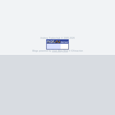
Andrew Fedorchuk © 2005-2026
Blogs powered by
User Blog Mod
© EXreaction