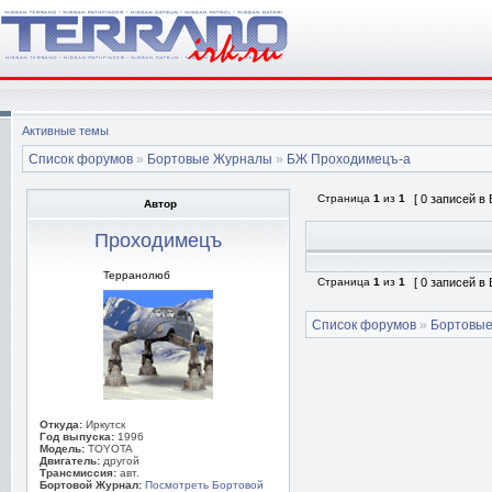
Активные темы
Список форумов
»
Бортовые Журналы
»
БЖ Проходимецъ-а
Страница
1
из
1
[ 0 записей в
Автор
Проходимецъ
Терранолюб
Страница
1
из
1
[ 0 записей в
Список форумов
»
Бортовы
Откуда:
Иркутск
Год выпуска:
1996
Модель:
TOYOTA
Двигатель:
другой
Трансмиссия:
авт.
Бортовой Журнал:
Посмотреть Бортовой