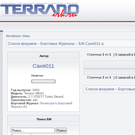
Активные темы
Список форумов
»
Бортовые Журналы
»
БЖ Саня011-а
Страница
1
из
1
[ 0 записей в
Автор
Саня011
Новичок
Страница
1
из
1
[ 0 записей в
Список форумов
»
Бортовы
Год выпуска:
1993
Модель:
Terrano WD21
Двигатель:
2.7 (TD27T Turbo Diesel)
Трансмиссия:
авт.
Бортовой Журнал:
Посмотреть Бортовой
Журнал (0)
Поиск БЖ