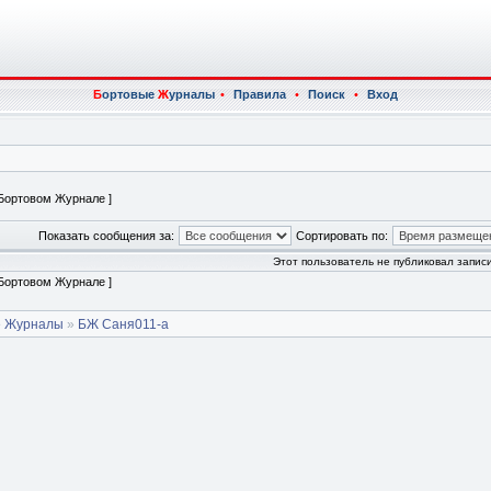
Б
ортовые
Ж
урналы
•
Правила
•
Поиск
•
Вход
 Бортовом Журнале ]
Показать сообщения за:
Сортировать по:
Этот пользователь не публиковал записи
 Бортовом Журнале ]
е Журналы
»
БЖ Саня011-а