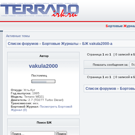
Б
ортовые
Ж
урна
Активные темы
Список форумов
»
Бортовые Журналы
»
БЖ vakula2000-а
Страница
1
из
1
[ 0 записей в
Автор
vakula2000
Показать сообщения за:
Постоялец
Страница
1
из
1
[ 0 записей в
Список форумов
»
Бортов
Откуда:
Усть-Кут
Год выпуска:
1995
Модель:
Terrano WD21
Двигатель:
2.7 (TD27T Turbo Diesel)
Трансмиссия:
мех.
Бортовой Журнал:
Посмотреть Бортовой
Журнал (0)
Поиск БЖ