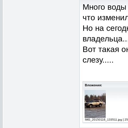
Много воды 
что изменил
Но на сего
владельца..
Вот такая он
слезу.....
Вложения:
IMG_20150116_133511.jpg [ 25.