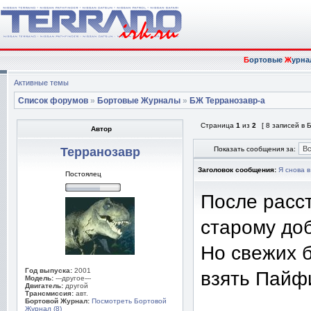
Б
ортовые
Ж
урна
Активные темы
Список форумов
»
Бортовые Журналы
»
БЖ Терранозавр-а
Страница
1
из
2
[ 8 записей в
Автор
Терранозавр
Показать сообщения за:
Заголовок сообщения:
Я снова в
Постоялец
После расс
старому доб
Но свежих 
Год выпуска:
2001
взять Пайфи
Модель:
---другое---
Двигатель:
другой
Трансмиссия:
авт.
Бортовой Журнал:
Посмотреть Бортовой
Журнал (8)