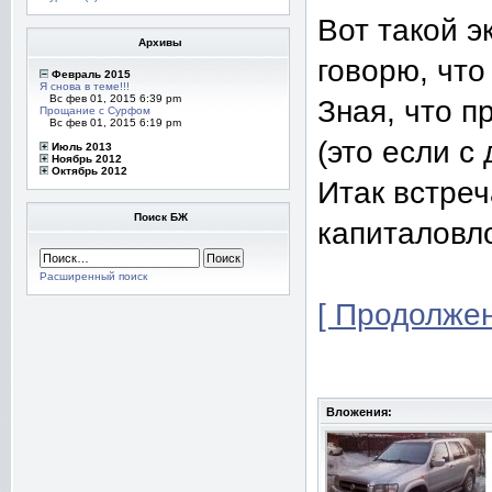
Вот такой э
Архивы
говорю, что
Февраль 2015
Я снова в теме!!!
Вс фев 01, 2015 6:39 pm
Зная, что п
Прощание с Сурфом
Вс фев 01, 2015 6:19 pm
(это если с 
Июль 2013
Ноябрь 2012
Октябрь 2012
Итак встреча
Поиск БЖ
капиталовло
Расширенный поиск
[ Продолжен
Вложения: