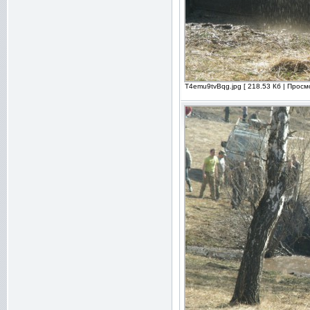
T4emu9tvBqg.jpg [ 218.53 Кб | Просм