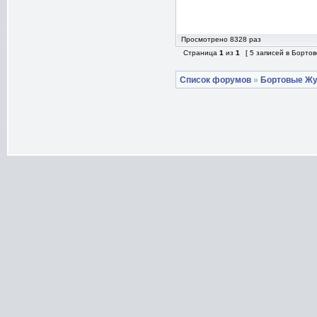
Просмотрено 8328 раз
Страница
1
из
1
[ 5 записей в Борто
Список форумов
»
Бортовые Ж