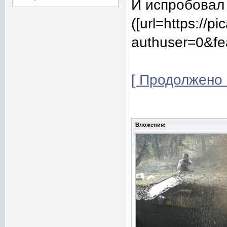
И испробовал
([url=https:/
authuser=0&feat
[ Продолжено 
Вложения: