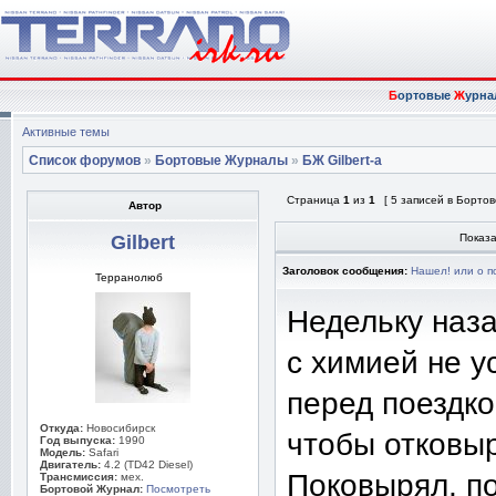
Б
ортовые
Ж
урна
Активные темы
Список форумов
»
Бортовые Журналы
»
БЖ Gilbert-а
Страница
1
из
1
[ 5 записей в Борто
Автор
Gilbert
Показа
Заголовок сообщения:
Нашел! или о п
Терранолюб
Недельку наза
с химией не у
перед поездко
Откуда:
Новосибирск
чтобы отковыр
Год выпуска:
1990
Модель:
Safari
Двигатель:
4.2 (TD42 Diesel)
Поковырял, по
Трансмиссия:
мех.
Бортовой Журнал:
Посмотреть