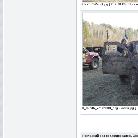
GeP003iVebQ.jpg [ 207.18 Кб | Просм
0_92cd6_7c1cb008_orig - копия.jpg [ 
Последний раз редактировалось Gilbe