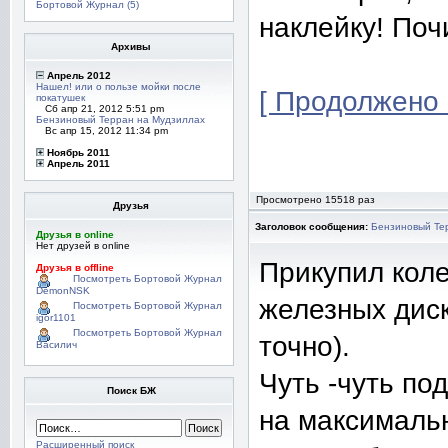
Бортовой Журнал (5)
наклейку! Почи
Архивы
Апрель 2012
Нашел! или о пользе мойки после
[ Продолжено 
покатушек
Сб апр 21, 2012 5:51 pm
Бензиновый Терран на Мудзиллах
Вс апр 15, 2012 11:34 pm
Ноябрь 2011
Апрель 2011
Просмотрено 15518 раз
Друзья
Заголовок сообщения:
Бензиновый Те
Друзья в online
Нет друзей в online
Прикупил коле
Друзья в offline
Посмотреть Бортовой Журнал
DemonNSK
железных диск
Посмотреть Бортовой Журнал
igor1101
Посмотреть Бортовой Журнал
точно).
Василич
Чуть -чуть по
Поиск БЖ
на максималь
Расширенный поиск