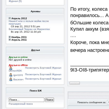
Журнал (5)
По итогу, колеса
Архивы
понравилось... А
Апрель 2012
Нашел! или о пользе мойки после
бОльшие колеса 
покатушек
Сб апр 21, 2012 5:51 pm
Купил аккум (взя
Бензиновый Терран на Мудзиллах
Вс апр 15, 2012 11:34 pm
....
Ноябрь 2011
Апрель 2011
Короче, пока мн
вечера настроен
Друзья
Друзья в online
Нет друзей в online
______________
Друзья в offline
Посмотреть Бортовой Журнал
9I3-OI8-трипятер
DemonNSK
Посмотреть Бортовой Журнал
igor1101
Посмотреть Бортовой Журнал
Василич
Поиск БЖ
Показать сообщения за:
Расширенный поиск