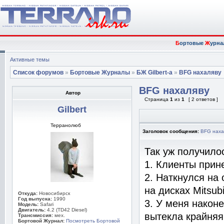
Б
ортовые
Ж
урна
Активные темы
Список форумов
»
Бортовые Журналы
»
БЖ Gilbert-а
»
BFG нахаляву
BFG нахаляву
Автор
Страница
1
из
1
[ 2 ответов ]
Gilbert
Терранолюб
Заголовок сообщения:
BFG наха
Так уж получило
1. Клиенты прин
2. Наткнулся на
на дисках Mitsubi
Откуда:
Новосибирск
Год выпуска:
1990
3. У меня наконе
Модель:
Safari
Двигатель:
4.2 (TD42 Diesel)
вытекла крайняя
Трансмиссия:
мех.
Бортовой Журнал:
Посмотреть Бортовой