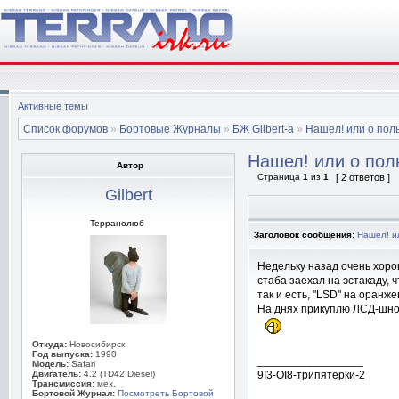
Активные темы
Список форумов
»
Бортовые Журналы
»
БЖ Gilbert-а
»
Нашел! или о пол
Нашел! или о пол
Автор
Страница
1
из
1
[ 2 ответов ]
Gilbert
Терранолюб
Заголовок сообщения:
Нашел! и
Недельку назад очень хорош
стаба заехал на эстакаду, 
так и есть, "LSD" на оранж
На днях прикуплю ЛСД-шное
Откуда:
Новосибирск
Год выпуска:
1990
_________________
Модель:
Safari
Двигатель:
4.2 (TD42 Diesel)
9I3-OI8-трипятерки-2
Трансмиссия:
мех.
Бортовой Журнал:
Посмотреть Бортовой