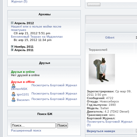
Журнал (5)
Архивы
Апрель 2012
Нашел! или о пользе мойки после
покатушек
Сб апр 21, 2012 5:51 pm
Бензиновый Терран на Мудзиллах
Gilbert
Вс апр 15, 2012 11:34 pm
Ноябрь 2011
Терранолюб
Апрель 2011
Друзья
Друзья в online
Нет друзей в online
Друзья в offline
Посмотреть Бортовой Журнал
DemonNSK
Зарегистрирован:
Ср мар 09,
Посмотреть Бортовой Журнал
igor1101
2011 3:50 pm
Сообщений:
4722
Посмотреть Бортовой Журнал
Василич
Откуда:
Новосибирск
Год выпуска:
1990
Модель:
Safari
Двигатель:
4.2 (TD42 Diesel)
Поиск БЖ
Трансмиссия:
мех.
Бортовой Журнал:
Посмотреть Бортовой Журнал
(5)
Расширенный поиск
Вернуться наверх