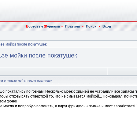
Б
ортовые
Ж
урналы
•
Правила
•
Поиск
•
Вход
ьзе мойки после покатушек
ьзе мойки после покатушек
ли о пользе мойки после покатушек
о покатались по говнам. Несколько моек с химией не устранили все запасы "н
чтобы отковырять отверткой то, что не смывается мойкой... Поковырял, почист
евом фоне!
 масло и попробую поменять, а вдруг фрикционы живые и мост заработает! Эт