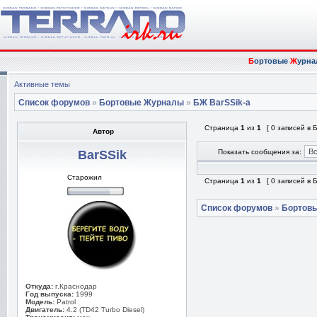
Б
ортовые
Ж
урна
Активные темы
Список форумов
»
Бортовые Журналы
»
БЖ BarSSik-а
Страница
1
из
1
[ 0 записей в
Автор
BarSSik
Показать сообщения за:
Старожил
Страница
1
из
1
[ 0 записей в
Список форумов
»
Бортов
Откуда:
г.Краснодар
Год выпуска:
1999
Модель:
Patrol
Двигатель:
4.2 (TD42 Turbo Diesel)